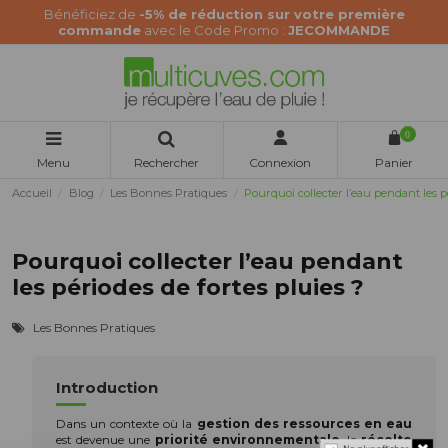
Bénéficiez de
-5% de réduction sur votre première
commande
avec le Code Promo :
JECOMMANDE
0
Menu
Rechercher
Connexion
Panier
Accueil
Blog
Les Bonnes Pratiques
Pourquoi collecter l’eau pendant les p
Pourquoi collecter l’eau pendant
les périodes de fortes pluies ?
Les Bonnes Pratiques
Introduction
Dans un contexte où la
gestion des ressources en eau
est devenue une
priorité environnementale
, la
récolte