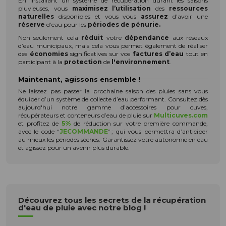
En installant un système de récupération durant les saisons
pluvieuses, vous
maximisez l’utilisation
des
ressources
naturelles
disponibles et vous vous
assurez
d’avoir une
réserve
d’eau pour les
périodes de pénurie.
Non seulement cela
réduit
votre
dépendance
aux réseaux
d’eau municipaux, mais cela vous permet également de réaliser
des
économies
significatives sur vos
factures d’eau
tout en
participant à la
protection
de
l'environnement
.
Maintenant, agissons ensemble !
Ne laissez pas passer la prochaine saison des pluies sans vous
équiper d’un système de collecte d’eau performant. Consultez dès
aujourd'hui notre gamme d’accessoires pour cuves,
récupérateurs et conteneurs d’eau de pluie sur
Multicuves.com
et profitez de
5%
de réduction sur votre première commande,
avec le code “
JECOMMANDE
” ; qui vous permettra d’anticiper
au mieux les périodes sèches. Garantissez votre autonomie en eau
et agissez pour un avenir plus durable.
Découvrez tous les secrets de la récupération
d'eau de pluie avec notre blog !