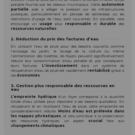
potable fournie par les réseaux municipaux. Cette
autonomie
partielle
aide à alléger la pression sur les infrastructures
publiques, particulièrement en période de sécheresse, où les
restrictions d’usage de l’eau sont courantes. En parallèle, cela
encourage un
usage
plus
responsable
et
durable
des
ressources naturelles
.
2. Réduction du prix des factures d’eau
En utilisant l’eau de pluie pour des besoins courants comme
l’arrosage du jardin, le lavage de la voiture ou même
l’alimentation des toilettes, les foyers peuvent significativement
réduire leur consommation d’eau potable et, par conséquent,
leurs factures.
L'investissement
dans un système de
récupération d'eau de pluie est rapidement
rentabilisé
grâce à
ces
économies
.
3. Gestion plus responsable des ressources en
eau
L’empreinte hydrique
d’un foyer correspond à la quantité
totale d’eau utilisée pour répondre à ses besoins quotidiens. En
récupérant et en réutilisant l'eau de pluie, cette empreinte est
considérablement réduite.
Moins d’eau est prélevée dans
les nappes phréatiques
, et cela contribue à la préservation
des ressources hydriques, un aspect
crucial
face aux
changements climatiques
.