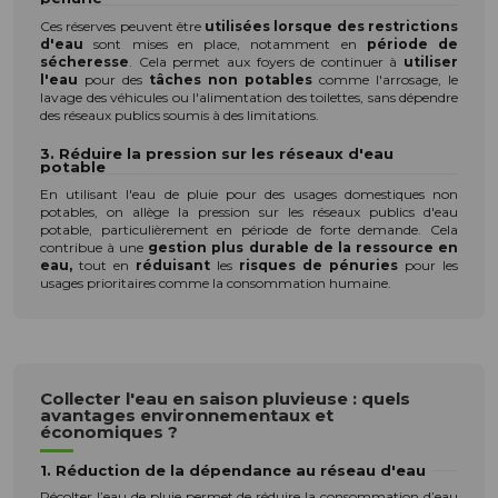
Ces réserves peuvent être
utilisées lorsque des restrictions
d'eau
sont mises en place, notamment en
période de
sécheresse
. Cela permet aux foyers de continuer à
utiliser
l'eau
pour des
tâches non potables
comme l'arrosage, le
lavage des véhicules ou l'alimentation des toilettes, sans dépendre
des réseaux publics soumis à des limitations.
3. Réduire la pression sur les réseaux d'eau
potable
En utilisant l'eau de pluie pour des usages domestiques non
potables, on allège la pression sur les réseaux publics d'eau
potable, particulièrement en période de forte demande. Cela
contribue à une
gestion plus durable de la ressource en
eau,
tout en
réduisant
les
risques de pénuries
pour les
usages prioritaires comme la consommation humaine.
Collecter l'eau en saison pluvieuse : quels
avantages environnementaux et
économiques ?
1. Réduction de la dépendance au réseau d'eau
Récolter l’eau de pluie permet de réduire la consommation d’eau