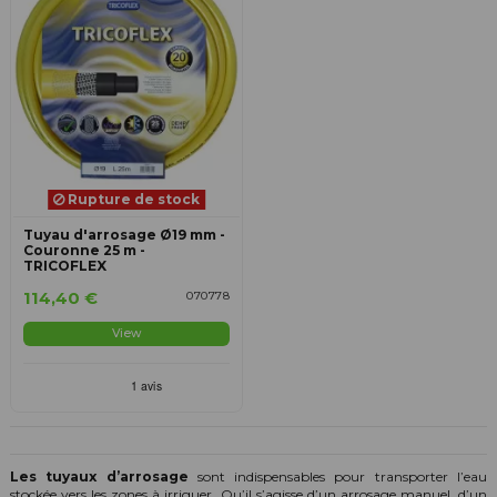
Rupture de stock
Tuyau d'arrosage Ø19 mm -
Couronne 25 m -
TRICOFLEX
114,40 €
070778
View
Les tuyaux d’arrosage
sont indispensables pour transporter l’eau
stockée vers les zones à irriguer. Qu’il s’agisse d’un arrosage manuel, d’un