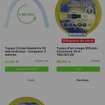
Rupture de stock
Tuyau Cristal diamètre 32
Tuyau d'arrosage Ø15 mm -
mm intérieur - longueur 2
Couronne 25 m -
mètres
TRICOFLEX
21,90 €
88,70 €
071477-2M
070742
Ajouter au panier
View