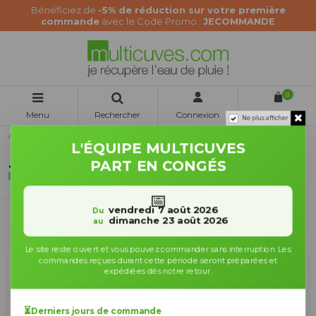
Bénéficiez de
-5% de réduction sur votre première
commande
avec le Code Promo :
JECOMMANDE
0
Menu
Rechercher
Connexion
Panier
Ne plus afficher
Accueil
Arrosage du Jardin
Tuyaux d'arrosage
L'ÉQUIPE MULTICUVES
PART EN CONGÉS
Tuyaux d'arrosage
📅
vendredi 7 août 2026
Du
dimanche 23 août 2026
au
Filtrer
Pertinence
7
Le site reste ouvert et vous pouvez commander sans interruption. Les
commandes reçues durant cette période seront préparées et
expédiées dès notre retour.
⏳
Derniers jours de commande