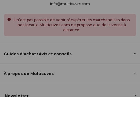
info@multicuves.com
Il n'est pas possible de venir récupérer les marchandises dans
nos locaux. Multicuves.com ne propose que de la vente à
distance.
Guides d'achat : Avis et conseils
À propos de Multicuves
Newsletter
Suivez-nous sur les réseaux