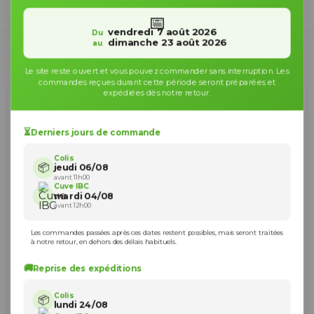
📅
vendredi 7 août 2026
Du
dimanche 23 août 2026
au
Filtrer
Pertinence
24
Le site reste ouvert et vous pouvez commander sans interruption. Les
commandes reçues durant cette période seront préparées et
expédiées dès notre retour.
⏳
Derniers jours de commande
Colis
📦
jeudi 06/08
avant 11h00
Cuve IBC
mardi 04/08
avant 12h00
Les commandes passées après ces dates restent possibles, mais seront traitées
à notre retour, en dehors des délais habituels.
🚚
Reprise des expéditions
Trop-plein cuve eau 1000L
Trop-plein cuve eau 1000L
- Embout droit Diamètre 20
- Embout droit Diamètre 50
Colis
📦
mm
mm
lundi 24/08