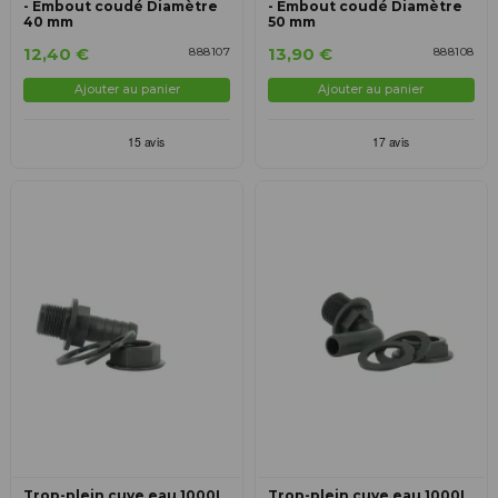
- Embout coudé Diamètre
- Embout coudé Diamètre
40 mm
50 mm
12,40 €
13,90 €
888107
888108
Ajouter au panier
Ajouter au panier
Trop-plein cuve eau 1000L
Trop-plein cuve eau 1000L