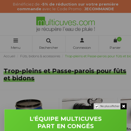
Bénéficiez de
-5% de réduction sur votre première
commande
avec le Code Promo :
JECOMMANDE
0
Menu
Rechercher
Connexion
Panier
Accueil
Fûts, bidons & accessoires
Trop-pleins et Passe-parois pour fûts et b
Trop-pleins et Passe-parois pour fûts
et bidons
Ne plus afficher
L'ÉQUIPE MULTICUVES
PART EN CONGÉS
Packs Trop-Plein + Tuyau
Trop-pleins avec Robinet
Tr