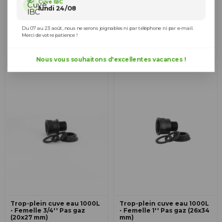
Cuve IBC
9,40 €
13,90 €
888093
888096
lundi 24/08
Ajouter au panier
Ajouter au panier
Du 07 au 23 août, nous ne serons joignables ni par téléphone ni par e-mail.
Merci de votre patience !
Nous vous souhaitons d'excellentes vacances !
Trop-plein cuve eau 1000L
Trop-plein cuve eau 1000L
- Femelle 3/4'' Pas gaz
- Femelle 1'' Pas gaz (26x34
(20x27 mm)
mm)