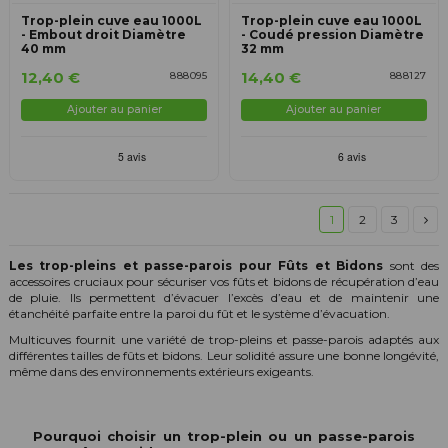
Trop-plein cuve eau 1000L
Trop-plein cuve eau 1000L
- Embout droit Diamètre
- Coudé pression Diamètre
40 mm
32 mm
12,40 €
14,40 €
888095
888127
Ajouter au panier
Ajouter au panier
1
2
3
Les trop-pleins et passe-parois pour Fûts et Bidons
sont des
accessoires cruciaux pour sécuriser vos fûts et bidons de récupération d’eau
de pluie. Ils permettent d’évacuer l’excès d’eau et de maintenir une
étanchéité parfaite entre la paroi du fût et le système d’évacuation.
Multicuves fournit une variété de trop-pleins et passe-parois adaptés aux
différentes tailles de fûts et bidons. Leur solidité assure une bonne longévité,
même dans des environnements extérieurs exigeants.
Pourquoi choisir un trop-plein ou un passe-parois