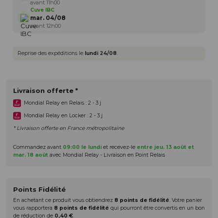
avant 11h00
Cuve IBC
mar. 04/08
avant 12h00
Reprise des expéditions le
lundi 24/08
.
Livraison offerte *
Mondial Relay en Relais : 2 - 3 j
Mondial Relay en Locker : 2 - 3 j
* Livraison offerte en France métropolitaine
Commandez avant
09:00 le lundi
et recevez-le
entre jeu. 13 août et
mar. 18 août
avec Mondial Relay - Livraison en Point Relais
Points Fidélité
En achetant ce produit vous obtiendrez
8
points de fidélité
. Votre panier
vous rapportera
8
points de fidélité
qui pourront être convertis en un bon
de réduction de
0,40 €
.