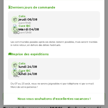
⏳
Derniers jours de commande
Colis
📦
jeudi 06/08
avant 11h00
Cuve IBC
mardi 04/08
avant 12h00
Les commandes passées après ces dates restent possibles, mais seront traitées
à notre retour, en dehors des délais habituels.
🚚
Reprise des expéditions
Colis
📦
lundi 24/08
Cuve IBC
lundi 24/08
Du 07 au 23 août, nous ne serons joignables ni par téléphone ni par e-mail.
Merci de votre patience !
Vue à 360 degrés
Nous vous souhaitons d'excellentes vacances !