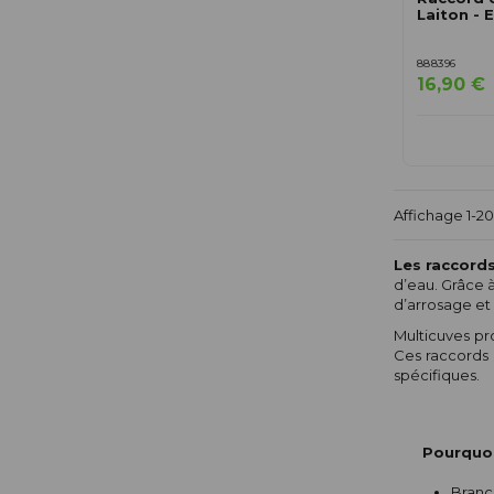
Laiton - 
888396
16,90 €
Affichage 1-20 
Les raccord
d’eau. Grâce 
d’arrosage et
Multicuves pr
Ces raccords 
spécifiques.
Pourquoi
Branch