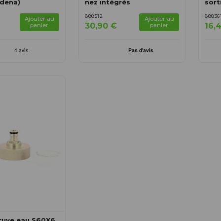
rdena)
nez intégrés
sort
888512
88836
Ajouter au
Ajouter au
30,90 €
16,
panier
panier
cuve eau S60X6