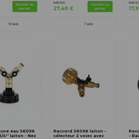
888398
88840
Ajouter au
Ajouter au
27,40 €
17,
panier
panier
cuve eau S60X6
Raccord S60X6 laiton -
Rac
3/4'' laiton - Nez
sélecteur 2 voies avec
- Ra