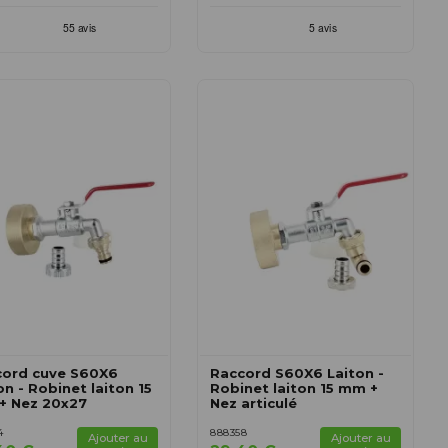
cord cuve S60X6
Raccord S60X6 Laiton -
on - Robinet laiton 15
Robinet laiton 15 mm +
+ Nez 20x27
Nez articulé
4
888358
Ajouter au
Ajouter au