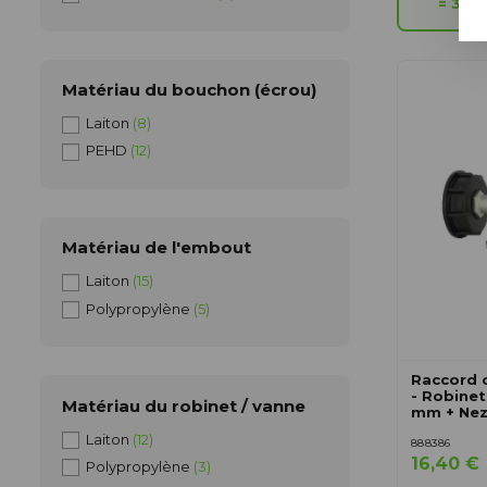
= 3 à 
Matériau du bouchon (écrou)
Laiton
(8)
PEHD
(12)
Matériau de l'embout
Laiton
(15)
Polypropylène
(5)
Raccord 
- Robinet
Matériau du robinet / vanne
mm + Nez
Laiton
(12)
888386
16,40 €
Polypropylène
(3)