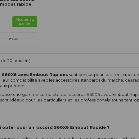
Embout rapide
Ajouter au
panier
de 20 article(s)
s S60X6 avec Embout Rapides
sont conçus pour faciliter le racc
à leur compatibilité avec les accessoires standards du marché, ces r
 aux pompes.
opose une gamme complète de raccords S60X6 avec Embout Rapides, o
sont idéaux pour les particuliers et les professionnels souhaitant o
 opter pour un raccord S60X6 Embout Rapide ?
ement rapide et sans fuite sur tous les tuyaux d'arrosage standards.