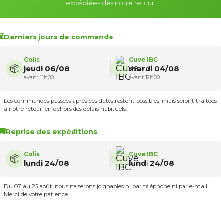
expédiées dès notre retour.
 reconnaître le
⏳
filetage
Derniers jours de commande
60X6
Colis
Cuve IBC
📦
jeudi 06/08
mardi 04/08
avant 11h00
avant 12h00
Les commandes passées après ces dates restent possibles, mais seront traitées
à notre retour, en dehors des délais habituels.
🚚
Reprise des expéditions
Colis
Cuve IBC
📦
es
Raccord cuve eau S60X6
Rac
lundi 24/08
lundi 24/08
- Embout arrosage jardin
- Em
fication
Gar
re extérieur
Du 07 au 23 août, nous ne serons joignables ni par téléphone ni par e-mail.
999082
88813
 vanne
= 60 mm
Ajouter au
Merci de votre patience !
7,90 €
11,
panier
 entre filets
= 6
 de filets vanne