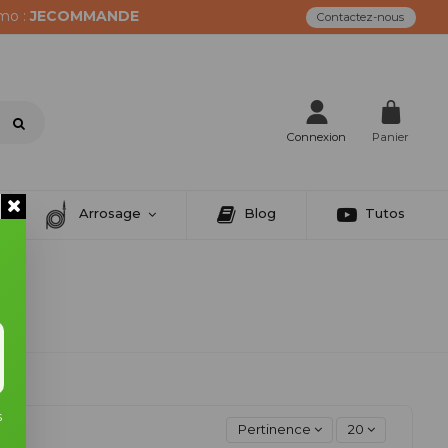
mo :
JECOMMANDE
Contactez-nous
Connexion
Panier
Arrosage
Blog
Tutos
s
Pertinence
20