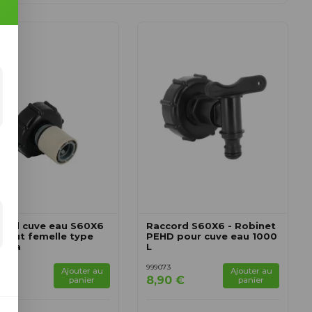
cord cuve eau S60X6
Raccord S60X6 - Robinet
bout femelle type
PEHD pour cuve eau 1000
dena
L
1
999073
Ajouter au
Ajouter au
40 €
8,90 €
panier
panier