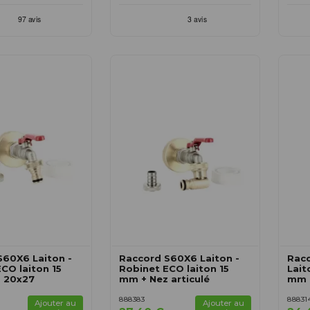
S60X6 Laiton -
Raccord S60X6 Laiton -
Rac
CO laiton 15
Robinet ECO laiton 15
Lait
 20x27
mm + Nez articulé
mm 
888383
88831
Ajouter au
Ajouter au