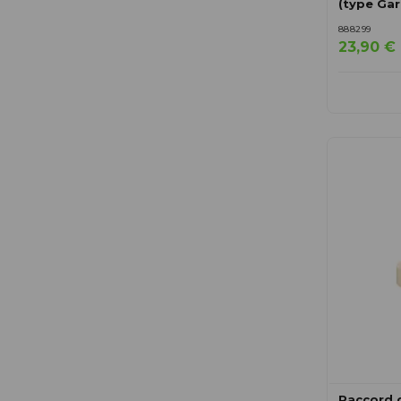
(type Ga
888299
23,90 €
Raccord 