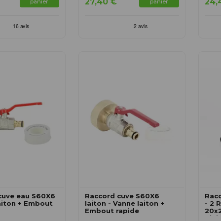
27,40 €
24,
panier
panier
cuve eau S60X6
Raccord cuve S60X6
Rac
aiton + Embout
laiton - Vanne laiton +
- 2 
Embout rapide
20x2
Clab