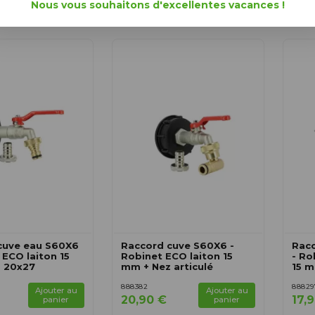
4
Nous vous souhaitons d'excellentes vacances !
cuve eau S60X6
Raccord cuve S60X6 -
Rac
 ECO laiton 15
Robinet ECO laiton 15
- Ro
 20x27
mm + Nez articulé
15 m
888382
88829
Ajouter au
Ajouter au
20,90 €
17,
panier
panier