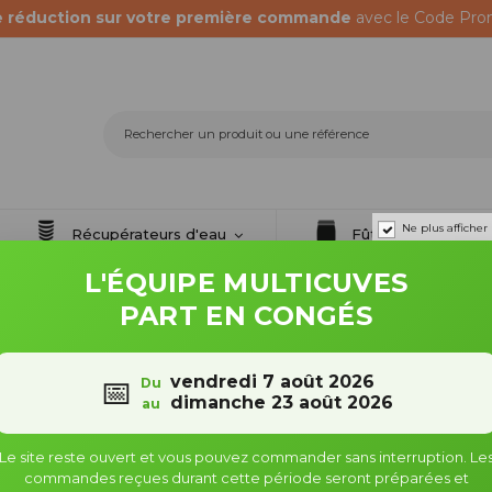
e réduction sur votre première commande
avec le Code Pro
Ne plus afficher
Récupérateurs d'eau
Fûts & bidons
L'ÉQUIPE MULTICUVES
0X6
Raccords S60X6 - Embout Rapide
PART EN CONGÉS
vendredi 7 août 2026
📅
Du
dimanche 23 août 2026
au
Le site reste ouvert et vous pouvez commander sans interruption. Le
commandes reçues durant cette période seront préparées et