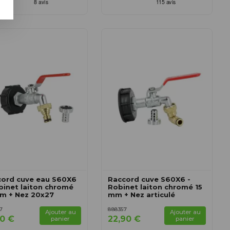
cord cuve eau S60X6
Raccord cuve S60X6 -
binet laiton chromé
Robinet laiton chromé 15
m + Nez 20x27
mm + Nez articulé
7
888357
Ajouter au
Ajouter au
90 €
22,90 €
panier
panier