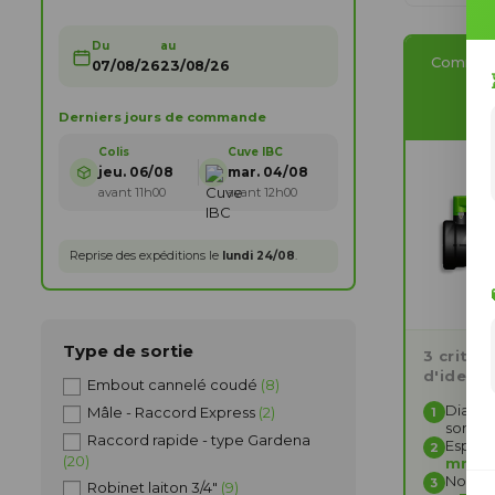
Du
au
Comment
07/08/26
23/08/26
S
Derniers jours de commande
Colis
Cuve IBC
jeu. 06/08
mar. 04/08
avant 11h00
avant 12h00
Reprise des expéditions le
lundi 24/08
.
Type de sortie
3 critèr
d'identi
Embout cannelé coudé
(8)
Diamèt
Mâle - Raccord Express
(2)
1
sortie
Raccord rapide - type Gardena
Espace
2
(20)
mm
Nombre
3
Robinet laiton 3/4"
(9)