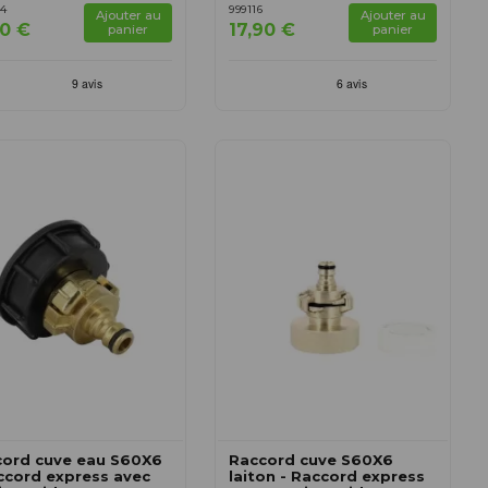
4
999116
Ajouter au
Ajouter au
90 €
17,90 €
panier
panier
cord cuve eau S60X6
Raccord cuve S60X6
ccord express avec
laiton - Raccord express