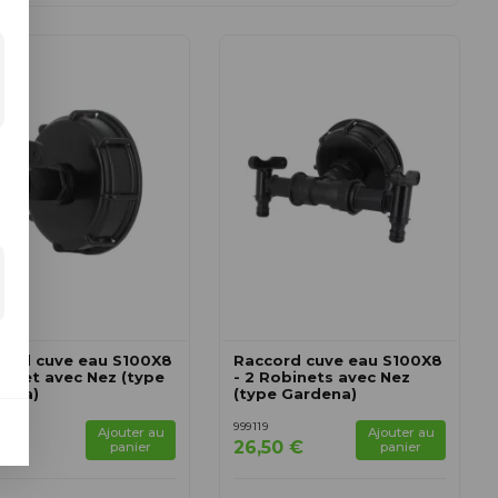
ord cuve eau S100X8
Raccord cuve eau S100X8
binet avec Nez (type
- 2 Robinets avec Nez
dena)
(type Gardena)
5
999119
Ajouter au
Ajouter au
50 €
26,50 €
panier
panier