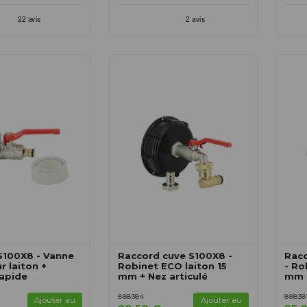
S100X8 - Vanne
Raccord cuve S100X8 -
Racc
r laiton +
Robinet ECO laiton 15
- Ro
apide
mm + Nez articulé
mm 
888384
88838
Ajouter au
Ajouter au