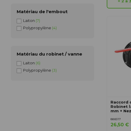
= 2 à 
Matériau de l'embout
Laiton
(7)
Polypropylène
(4)
Matériau du robinet / vanne
Laiton
(6)
Polypropylène
(3)
Raccord 
Robinet l
mm + Nez
888317
26,50 €