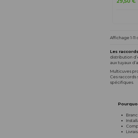
29,50 €
Affichage 1-11 d
Les raccord
distribution 
aux tuyaux d’
Multicuves pr
Ces raccords s
spécifiques.
Pourquoi
Branch
Instal
Compa
Livrai