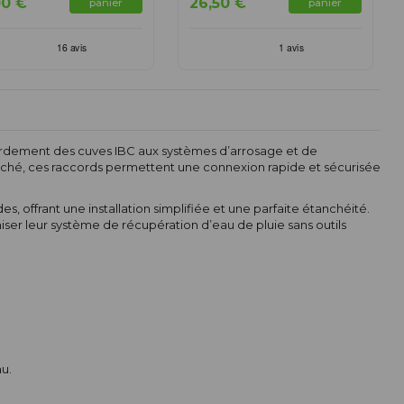
00 €
26,50 €
panier
panier
cordement des cuves IBC aux systèmes d’arrosage et de
marché, ces raccords permettent une connexion rapide et sécurisée
frant une installation simplifiée et une parfaite étanchéité.
miser leur système de récupération d’eau de pluie sans outils
u.