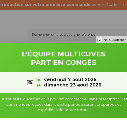
e réduction sur votre première commande
avec le Code Pro
Ne plus afficher
L'ÉQUIPE MULTICUVES
PART EN CONGÉS
Récupérateurs d'eau
Fûts & bidons
00X8
Raccords S100X8 - Embout Rapide
vendredi 7 août 2026
📅
Du
dimanche 23 août 2026
au
e
Le site reste ouvert et vous pouvez commander sans interruption. Le
commandes reçues durant cette période seront préparées et
expédiées dès notre retour.