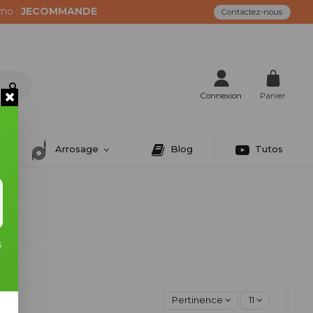
mo :
JECOMMANDE
Contactez-nous
Connexion
Panier
Arrosage
Blog
Tutos
s
Pertinence
11