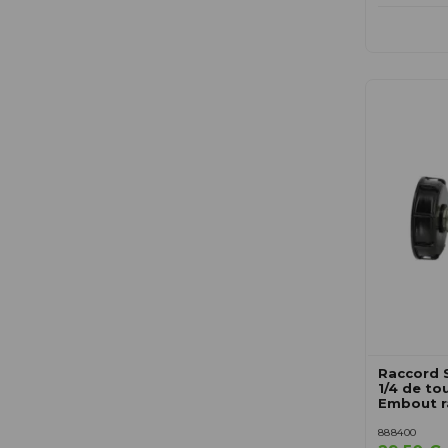
Raccord 
1/4 de tou
Embout r
888400