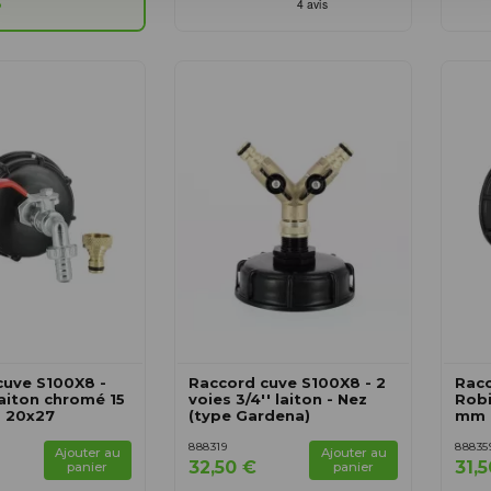
3
cuve S100X8 -
Raccord cuve S100X8 - 2
Racc
aiton chromé 15
voies 3/4'' laiton - Nez
Robi
 20x27
(type Gardena)
mm +
888319
88835
Ajouter au
Ajouter au
32,50 €
31,
panier
panier