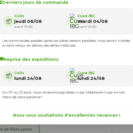
⏳
Derniers jours de commande
Colis
Cuve IBC
 reconnaître le
📦
jeudi 06/08
mardi 04/08
filetage
avant 11h00
avant 12h00
100X8
Les commandes passées après ces dates restent possibles, mais seront traitées
à notre retour, en dehors des délais habituels.
🚚
Reprise des expéditions
Colis
Cuve IBC
📦
lundi 24/08
lundi 24/08
Du 07 au 23 août, nous ne serons joignables ni par téléphone ni par e-mail.
es
Raccord cuve eau S100X8
Racc
Merci de votre patience !
- Nez raccord rapide
- Ro
fication
(type Gardena)
Gar
re de sortie de la
888083
88808
Nous vous souhaitons d'excellentes vacances !
= 97 à 100 mm
Ajouter au
16,20 €
17,
panier
 entre filets
= 8
 de filets vanne