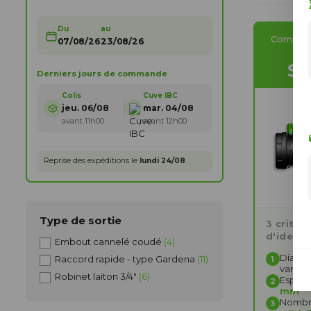
Du
au
Comment
07/08/26
23/08/26
S
Derniers jours de commande
Colis
Cuve IBC
jeu. 06/08
mar. 04/08
avant 11h00
avant 12h00
Reprise des expéditions le
lundi 24/08
.
Type de sortie
3 critèr
d'identi
Embout cannelé coudé
(4)
Diamèt
Raccord rapide - type Gardena
(11)
1
vanne
Robinet laiton 3/4"
(6)
Espace
2
mm
Nombre
3