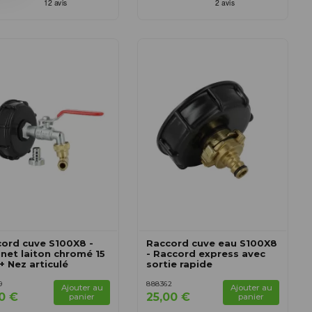
ord cuve S100X8 -
Raccord cuve eau S100X8
net laiton chromé 15
- Raccord express avec
 Nez articulé
sortie rapide
9
888362
Ajouter au
Ajouter au
50 €
25,00 €
panier
panier