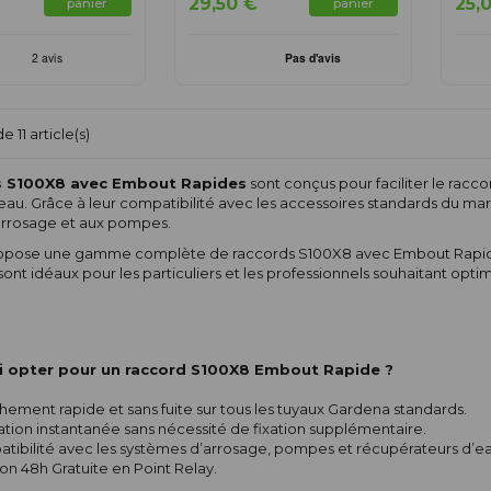
29,50 €
25,
panier
panier
e 11 article(s)
s S100X8 avec Embout Rapides
sont conçus pour faciliter le rac
d’eau. Grâce à leur compatibilité avec les accessoires standards du 
arrosage et aux pompes.
opose une gamme complète de raccords S100X8 avec Embout Rapides, of
ont idéaux pour les particuliers et les professionnels souhaitant opti
 opter pour un raccord S100X8 Embout Rapide ?
ement rapide et sans fuite sur tous les tuyaux Gardena standards.
lation instantanée sans nécessité de fixation supplémentaire.
tibilité avec les systèmes d’arrosage, pompes et récupérateurs d’ea
son 48h Gratuite en Point Relay.