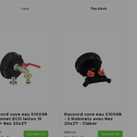
ord cuve eau S100X8
Raccord cuve eau S100X8
binet ECO laiton 15
- 2 Robinets avec Nez
+ Nez 20x27
20x27 - Claber
7
888446
Ajouter au
Ajouter au