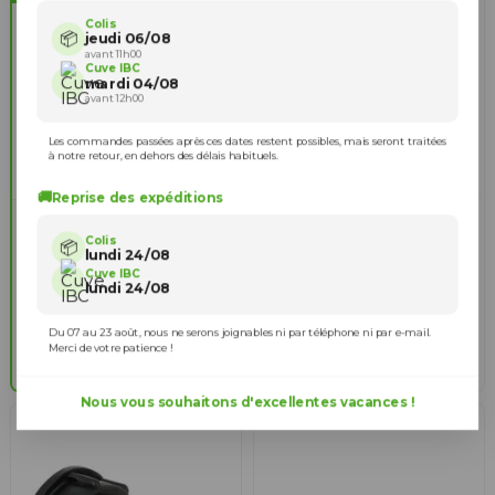
Colis
📦
jeudi 06/08
avant 11h00
Cuve IBC
mardi 04/08
avant 12h00
Les commandes passées après ces dates restent possibles, mais seront traitées
à notre retour, en dehors des délais habituels.
🚚
Reprise des expéditions
Raccord cuve eau S60X6 -
3 critères
Raccord compression
d'identification
Colis
Diamètre 25 mm
📦
lundi 24/08
Diamètre extérieur
Cuve IBC
9,90 €
888066
1
lundi 24/08
sortie vanne
= 60 mm
Espace entre filets
= 6
2
Ajouter au panier
mm
Du 07 au 23 août, nous ne serons joignables ni par téléphone ni par e-mail.
Nombre de filets vanne
3
Merci de votre patience !
= 3 à 4
Nous vous souhaitons d'excellentes vacances !