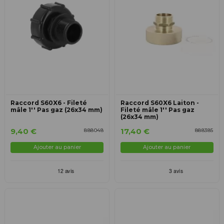
Raccord S60X6 - Fileté
Raccord S60X6 Laiton -
mâle 1'' Pas gaz (26x34 mm)
Fileté mâle 1'' Pas gaz
(26x34 mm)
9,40 €
17,40 €
888048
888385
Ajouter au panier
Ajouter au panier