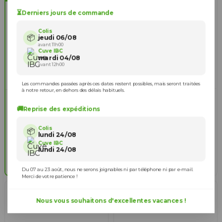
⏳
Derniers jours de commande
Colis
📦
jeudi 06/08
avant 11h00
Cuve IBC
mardi 04/08
avant 12h00
Les commandes passées après ces dates restent possibles, mais seront traitées
à notre retour, en dehors des délais habituels.
Raccord S60X6 - Fileté
3 critères
mâle 1/2'' Pas gaz (15x21
d'identification
🚚
Reprise des expéditions
mm)
Diamètre extérieur
8,90 €
888054
1
Colis
📦
sortie vanne
= 60 mm
lundi 24/08
Espace entre filets
= 6
2
Ajouter au panier
Cuve IBC
mm
lundi 24/08
Nombre de filets vanne
3
= 3 à 4
Du 07 au 23 août, nous ne serons joignables ni par téléphone ni par e-mail.
Merci de votre patience !
Nous vous souhaitons d'excellentes vacances !