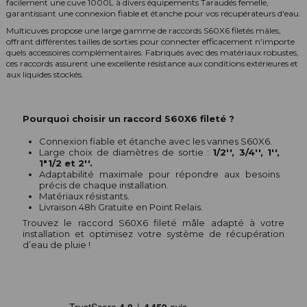
facilement une cuve 1000L à divers équipements Taraudés femelle,
garantissant une connexion fiable et étanche pour vos récupérateurs d'eau.
Multicuves propose une large gamme de raccords S60X6 filetés mâles,
offrant différentes tailles de sorties pour connecter efficacement n'importe
quels accessoires complémentaires. Fabriqués avec des matériaux robustes,
ces raccords assurent une excellente résistance aux conditions extérieures et
aux liquides stockés.
Pourquoi choisir un raccord S60X6 fileté ?
Connexion fiable et étanche avec les vannes S60X6.
Large choix de diamètres de sortie :
1/2'', 3/4'', 1'',
1"1/2 et 2''.
Adaptabilité maximale pour répondre aux besoins
précis de chaque installation.
Matériaux résistants.
Livraison 48h Gratuite en Point Relais.
Trouvez le raccord S60X6 fileté mâle adapté à votre
installation et optimisez votre système de récupération
d’eau de pluie !