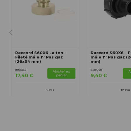
Raccord S60X6 Laiton -
Raccord S60X6 - F
Fileté mâle 1'' Pas gaz
mâle 1'' Pas gaz (
(26x34 mm)
mm)
888385
888048
Ajouter au
A
17,40 €
9,40 €
panier