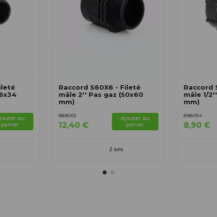
ileté
Raccord S60X6 - Fileté
Raccord 
26x34
mâle 2'' Pas gaz (50x60
mâle 1/2'
mm)
mm)
888063
888054
jouter au
Ajouter au
12,40 €
8,90 €
panier
panier