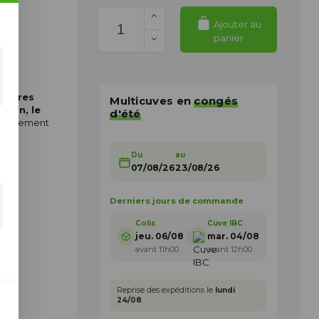
Ajouter au
panier
 litres
Multicuves en
congés
tion, le
d'été
 directement
Du
au
07/08/26
23/08/26
Derniers jours de commande
Colis
Cuve IBC
jeu. 06/08
mar. 04/08
avant 11h00
avant 12h00
Reprise des expéditions le
lundi
24/08
.