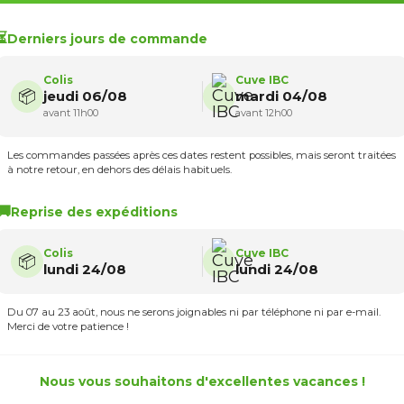
⏳
Derniers jours de commande
Colis
Cuve IBC
📦
jeudi 06/08
mardi 04/08
avant 11h00
avant 12h00
Cet accessoire est spécialement
conçu pour les cuves 1000
plastique
(aussi appelé IBC ou GRV) utilisées pour la
récupéra
stockage et la consommation d’eau de pluie
. Il se fixe
Les commandes passées après ces dates restent possibles, mais seront traitées
à notre retour, en dehors des délais habituels.
sur la vanne de votre cuve 1000 L.
Caractéristiques
:
🚚
Reprise des expéditions
Matière : Polypropylène et polyéthylène
Entrée : Taraudée (femelle) S60X6
Colis
Cuve IBC
📦
Sortie : Filetée (mâle) 40x49 mm (1''1/2 pas du gaz)
lundi 24/08
lundi 24/08
Poids : 104 g
Article neuf
Du 07 au 23 août, nous ne serons joignables ni par téléphone ni par e-mail.
Merci de votre patience !
Nous vous souhaitons d'excellentes vacances !