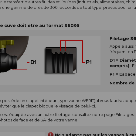
 le transfert d'autres fluides et liquides (industriels, alimentaires, chi
 une gamme de près de 300 raccords de tout type, prévus pour un u
e cuve doit être au format S60X6
Filetage S
Appelé aussi f
fréquent en 
D1 = Diamè
compris)
: E
P1 = Espace 
Nombre de f
e possède un clapet intérieur (type vanne WERIT), il vous faudra adapt
viter que le clapet bloque le vissage de celui-ci.
e est équipée avec un autre filetage,
consultez notre page Filetages
.
photos de face et de 3/4 de votre vanne.
Ne s'adapte pas sur les vannes à c