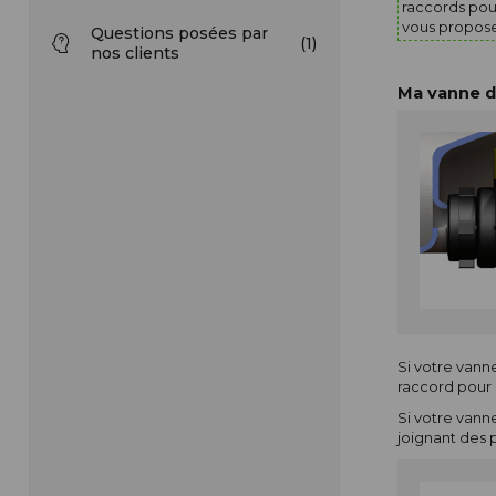
raccords pour
vous propose
Questions posées par
(1)
nos clients
Ma vanne d
Si votre vann
raccord pour é
Si votre vann
joignant des 