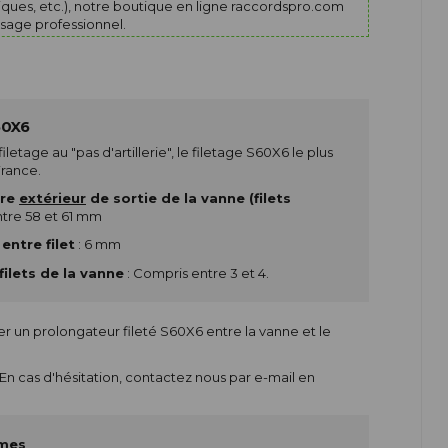
miques, etc.), notre boutique en ligne
raccordspro.com
sage professionnel.
60X6
iletage au "pas d'artillerie", le filetage S60X6 le plus
France.
tre
extérieur
de sortie de la vanne (filets
ntre 58 et 61 mm
entre filet
: 6 mm
ilets de la vanne
: Compris entre 3 et 4.
er un prolongateur fileté S60X6 entre la vanne et le
 En cas d'hésitation,
contactez nous par e-mail
en
ames