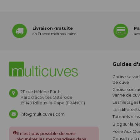
Livraison gratuite
Pa
en France métropolitaine
ave
Guides d'a
Choisir sa va
de cuve
Choisir son ra
211 rue Hélène Fürth,
vanne de cu
Parc d'activités Ostérode,
Les filetages
69140 Rillieux-la-Pape (FRANCE)
Les différent
info@multicuves.com
Tutoriels d'in
Blog sur la r
Foire Aux Qu
Il n'est pas possible de venir
Consultez la
récupérer les marchandises dans