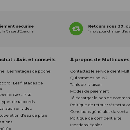
iement sécurisé
Retours sous 30 jo
c la Caisse d'Épargne
1 mois pour changer d'avi
chat : Avis et conseils
À propos de Multicuves
nne : Les filetages de poche
Contactez le service client Mul
Qui sommes-nous ?
ccord : Les filetages de
Tarifs de livraison
ve
Modes de paiement
 Pas Du Gaz - BSP
Télécharger le bon de comman
s types de raccords
Politique de retour / rétractatio
stallation en vidéo
Conditions générales de vente
écupération d'eau de pluie
Politique de confidentialité
estions
Mentions légales
 météo