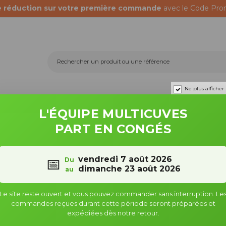
e réduction sur votre première commande
avec le Code Pro
Ne plus afficher
Récupérateurs d'eau
Fûts & bidons
L'ÉQUIPE MULTICUVES
PART EN CONGÉS
0X6
Raccords S60X6 - Embout Mâle Fileté
Raccord S60X6 - Fileté mâle 1'
vendredi 7 août 2026
📅
Du
Raccord S60X6 - Fileté mâle 1'
dimanche 23 août 2026
au
Pas gaz (40x49 mm)
Le site reste ouvert et vous pouvez commander sans interruption. Le
commandes reçues durant cette période seront préparées et
Référence : 888062
expédiées dès notre retour.