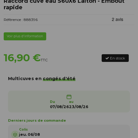
Raccord cuve eau S60X6 Laiton - Embout
rapide
Référence : 888396
Voir plus d'information
16,90 €
En stock
TTC
Multicuves en
congés d'été
Du
au
07/08/26
23/08/26
Derniers jours de commande
Colis
jeu. 06/08