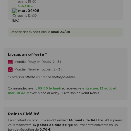
avant 11h00
Cuve IBC
mar. 04/08
avant 12h00
Reprise des expéditions le
lundi 24/08
.
Livraison offerte *
Mondial Relay en Relais : 2 - 3 j
Mondial Relay en Locker : 2 - 3 j
* Livraison offerte en France métropolitaine
Commandez avant
09:00 le lundi
et recevez-le
entre jeu. 13 août et
mar. 18 août
avec Mondial Relay - Livraison en Point Relais
Points Fidélité
En achetant ce produit vous obtiendrez
14
points de fidélité
. Votre panier
vous rapportera
14
points de fidélité
qui pourront être convertis en un
bon de réduction de
0,70 €
.