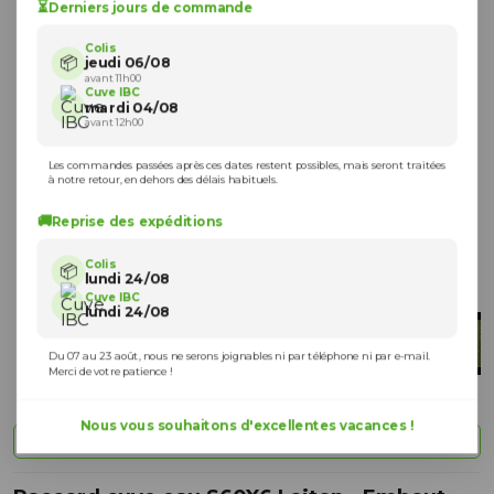
⏳
Derniers jours de commande
Colis
📦
jeudi 06/08
avant 11h00
Cuve IBC
mardi 04/08
avant 12h00
Les commandes passées après ces dates restent possibles, mais seront traitées
à notre retour, en dehors des délais habituels.
🚚
Reprise des expéditions
Colis
📦
lundi 24/08
Cuve IBC
lundi 24/08
Du 07 au 23 août, nous ne serons joignables ni par téléphone ni par e-mail.
Merci de votre patience !
Nous vous souhaitons d'excellentes vacances !
Vue à 360 degrés