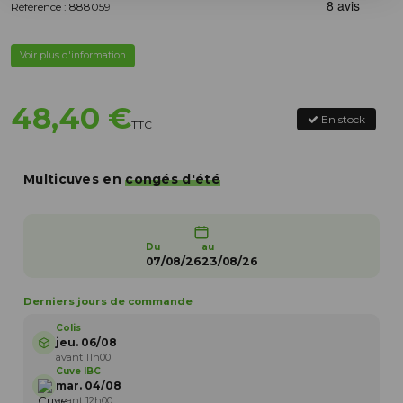
Référence : 888059
Voir plus d'information
48,40 €
En stock
TTC
Multicuves en
congés d'été
Du
au
07/08/26
23/08/26
Derniers jours de commande
Colis
jeu. 06/08
avant 11h00
Cuve IBC
mar. 04/08
avant 12h00