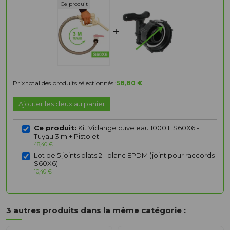
+
Prix total des produits sélectionnés :
58,80 €
Ajouter les deux au panier
Ce produit:
Kit Vidange cuve eau 1000 L S60X6 -
Tuyau 3 m + Pistolet
48,40 €
Lot de 5 joints plats 2'' blanc EPDM (joint pour raccords
S60X6)
10,40 €
3 autres produits dans la même catégorie :