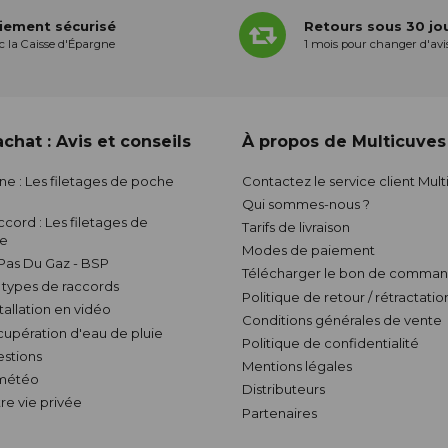
iement sécurisé
Retours sous 30 jo
c la Caisse d'Épargne
1 mois pour changer d'avi
chat : Avis et conseils
À propos de Multicuves
nne : Les filetages de poche
Contactez le service client Mul
Qui sommes-nous ?
ccord : Les filetages de
Tarifs de livraison
ve
Modes de paiement
 Pas Du Gaz - BSP
Télécharger le bon de comman
s types de raccords
Politique de retour / rétractatio
stallation en vidéo
Conditions générales de vente
écupération d'eau de pluie
Politique de confidentialité
estions
Mentions légales
 météo
Distributeurs
re vie privée
Partenaires