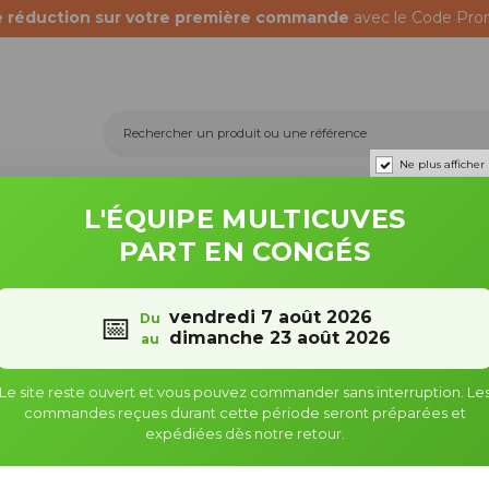
e réduction sur votre première commande
avec le Code Pro
Ne plus afficher
L'ÉQUIPE MULTICUVES
Récupérateurs d'eau
Fûts & bidons
PART EN CONGÉS
inox - 18-28 mm (lot de 3)
vendredi 7 août 2026
📅
Du
dimanche 23 août 2026
au
Collier de serrage inox - 18-2
(lot de 3)
Le site reste ouvert et vous pouvez commander sans interruption. Le
commandes reçues durant cette période seront préparées et
expédiées dès notre retour.
Référence : 070392-1