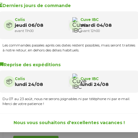
⏳
Derniers jours de commande
Colis
Cuve IBC
📦
jeudi 06/08
mardi 04/08
avant 11h00
avant 12h00
Les commandes passées après ces dates restent possibles, mais seront traitées
à notre retour, en dehors des délais habituels.
Aussi appelé Serflex, le collier de serrage crée une force suffi
radialement proportionnée sur la circonférence externe du tu
empêchant ainsi les fuites entre le raccord et le tuyau.
🚚
Reprise des expéditions
Notre collier de serrage à bande ajourée de 8 mm
offre une
plage de serrage
. Il est
fabriqué selon la norme NF E 27
Colis
Cuve IBC
📦
par l’AFNOR.
lundi 24/08
lundi 24/08
Du 07 au 23 août, nous ne serons joignables ni par téléphone ni par e-mail.
Merci de votre patience !
Nous vous souhaitons d'excellentes vacances !