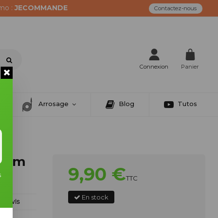
mo :
JECOMMANDE
Contactez-nous
Connexion
Panier
Arrosage
Blog
Tutos
8 mm
9,90 €
s
TTC
En stock