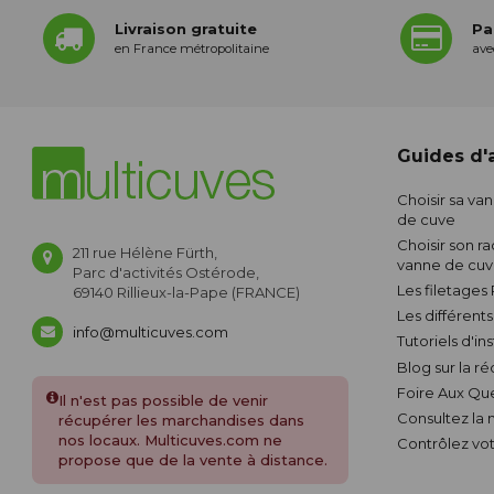
Livraison gratuite
Pa
en France métropolitaine
ave
Guides d'a
Choisir sa va
de cuve
Choisir son ra
211 rue Hélène Fürth,
vanne de cu
Parc d'activités Ostérode,
Les filetages
69140 Rillieux-la-Pape (FRANCE)
Les différent
info@multicuves.com
Tutoriels d'in
Blog sur la r
Foire Aux Qu
Il n'est pas possible de venir
Consultez la
récupérer les marchandises dans
nos locaux. Multicuves.com ne
Contrôlez vot
propose que de la vente à distance.