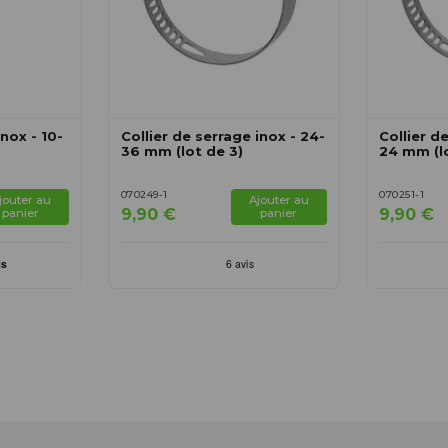
inox - 10-
Collier de serrage inox - 24-
Collier d
36 mm (lot de 3)
24 mm (l
070249-1
070251-1
jouter au
Ajouter au
9,90 €
9,90 €
panier
panier