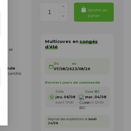
Ajouter au
panier
Multicuves en
congés
d'été
sante et
yau,
Du
au
 grande
07/08/26
23/08/26
 851
certifié
Derniers jours de commande
Colis
Cuve IBC
jeu. 06/08
mar. 04/08
avant 11h00
avant 12h00
Reprise des expéditions le
lundi
24/08
.