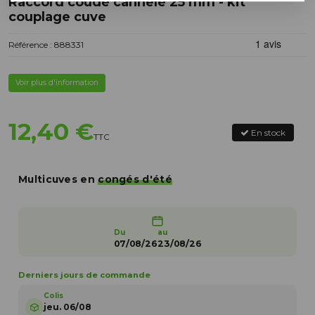
Raccord coudé cannelé 25 mm - kit
couplage cuve
Référence : 888331
Voir plus d'information
12,40 €
En stock
TTC
Multicuves en
congés d'été
Du
au
07/08/26
23/08/26
Derniers jours de commande
Colis
jeu. 06/08