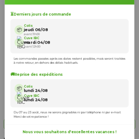
⏳
Derniers jours de commande
Colis
📦
jeudi 06/08
avant 11h00
Cuve IBC
mardi 04/08
avant 12h00
Les commandes passées après ces dates restent possibles, mais seront traitées
à notre retour, en dehors des délais habituels.
🚚
Reprise des expéditions
Colis
📦
lundi 24/08
Cuve IBC
lundi 24/08
Du 07 au 23 août, nous ne serons joignables ni par téléphone ni par e-mail.
Merci de votre patience !
Vue à 360 degrés
Nous vous souhaitons d'excellentes vacances !