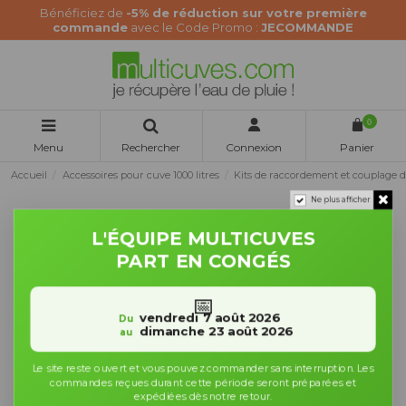
Bénéficiez de
-5% de réduction sur votre première
commande
avec le Code Promo :
JECOMMANDE
0
Menu
Rechercher
Connexion
Panier
Accueil
Accessoires pour cuve 1000 litres
Kits de raccordement et couplage 
Ne plus afficher
L'ÉQUIPE MULTICUVES
PART EN CONGÉS
📅
vendredi 7 août 2026
Du
dimanche 23 août 2026
au
Le site reste ouvert et vous pouvez commander sans interruption. Les
commandes reçues durant cette période seront préparées et
expédiées dès notre retour.