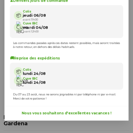
⏳
Derniers jours de commande
Colis
📦
jeudi 06/08
avant 11h00
Cuve IBC
mardi 04/08
avant 12h00
Les commandes passées après ces dates restent possibles, mais seront traitées
à notre retour, en dehors des délais habituels.
🚚
Reprise des expéditions
Colis
📦
lundi 24/08
Cuve IBC
lundi 24/08
Du 07 au 23 août, nous ne serons joignables ni par téléphone ni par e-mail.
Merci de votre patience !
Nous vous souhaitons d'excellentes vacances !
Nez de robinet Premium 33,3 mm (G 1'') -
Gardena