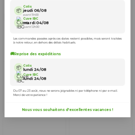
Colis
📦
jeudi 06/08
avant 11h00
Cuve IBC
mardi 04/08
avant 12h00
Les commandes passées après ces dates restent possibles, mais seront traitées
à notre retour, en dehors des délais habituels.
🚚
Reprise des expéditions
Colis
Trop-plein cuve eau 1000L
Trop-plein cuve eau 1000L
📦
lundi 24/08
- Femelle 3/4'' Pas gaz
- Femelle 1'' Pas gaz (26x34
(20x27 mm)
mm)
Cuve IBC
lundi 24/08
9,40 €
9,40 €
888097
888098
Du 07 au 23 août, nous ne serons joignables ni par téléphone ni par e-mail.
Ajouter au panier
Ajouter au panier
Merci de votre patience !
Nous vous souhaitons d'excellentes vacances !