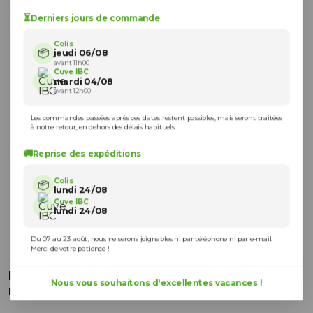
⏳
Derniers jours de commande
Colis
📦
jeudi 06/08
avant 11h00
Cuve IBC
mardi 04/08
avant 12h00
Les commandes passées après ces dates restent possibles, mais seront traitées
à notre retour, en dehors des délais habituels.
🚚
Reprise des expéditions
Colis
📦
lundi 24/08
Cuve IBC
lundi 24/08
Du 07 au 23 août, nous ne serons joignables ni par téléphone ni par e-mail.
Merci de votre patience !
Raccord S100X8 - Té à compression Ø32
Nous vous souhaitons d'excellentes vacances !
mm