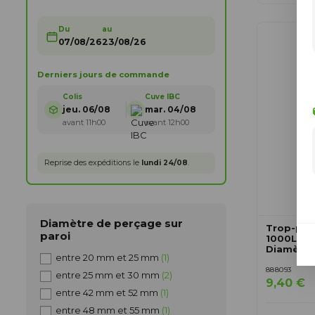
Du
au
07/08/26
23/08/26
Derniers jours de commande
Colis
Cuve IBC
jeu. 06/08
mar. 04/08
avant 11h00
avant 12h00
Reprise des expéditions le
lundi 24/08
.
Diamètre de perçage sur
Trop-plei
paroi
1000L - 
Diamètr
entre 20 mm et 25 mm
(1)
888093
entre 25 mm et 30 mm
(2)
9,40 €
entre 42 mm et 52 mm
(1)
entre 48 mm et 55 mm
(1)