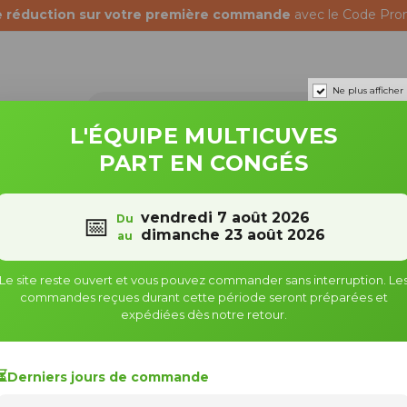
e réduction sur votre première commande
avec le Code Pro
Ne plus afficher
L'ÉQUIPE MULTICUVES
PART EN CONGÉS
Récupérateurs d'eau
Fûts & bidons
vendredi 7 août 2026
📅
Du
is pour collecteurs d'eau
Trop-pleins - Embout Cannelé Droit
dimanche 23 août 2026
au
it
Le site reste ouvert et vous pouvez commander sans interruption. Le
commandes reçues durant cette période seront préparées et
expédiées dès notre retour.
⏳
Derniers jours de commande