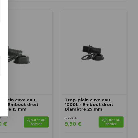
-plein cuve eau
Trop-plein cuve eau
L - Embout droit
1000L - Embout droit
mètre 15 mm
Diamètre 25 mm
3
888094
Ajouter au
Ajouter au
0 €
9,90 €
panier
panier