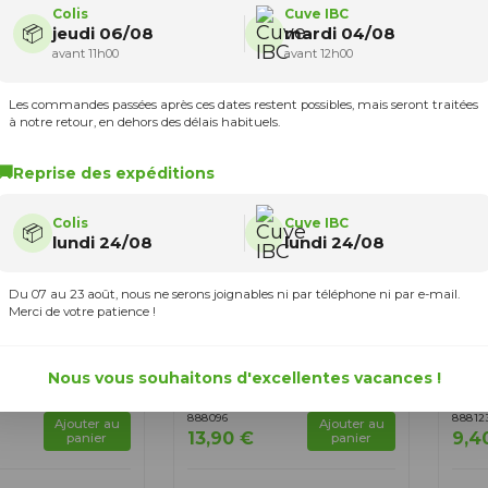
Colis
Cuve IBC
📦
jeudi 06/08
mardi 04/08
avant 11h00
avant 12h00
Les commandes passées après ces dates restent possibles, mais seront traitées
à notre retour, en dehors des délais habituels.
🚚
Reprise des expéditions
Colis
Cuve IBC
📦
lundi 24/08
lundi 24/08
Du 07 au 23 août, nous ne serons joignables ni par téléphone ni par e-mail.
Merci de votre patience !
n cuve eau
Trop-plein cuve eau
Trop
Embout droit
1000L - Embout droit
1000
Nous vous souhaitons d'excellentes vacances !
e 20 mm
Diamètre 50 mm
Dia
888096
88812
Ajouter au
Ajouter au
13,90 €
9,4
panier
panier