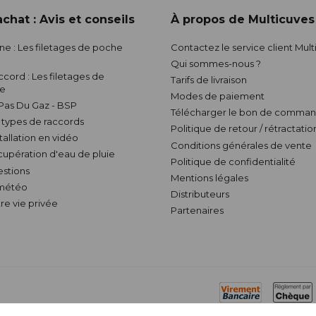
chat : Avis et conseils
À propos de Multicuves
nne : Les filetages de poche
Contactez le service client Mul
Qui sommes-nous ?
ccord : Les filetages de
Tarifs de livraison
ve
Modes de paiement
 Pas Du Gaz - BSP
Télécharger le bon de comman
s types de raccords
Politique de retour / rétractatio
stallation en vidéo
Conditions générales de vente
écupération d'eau de pluie
Politique de confidentialité
estions
Mentions légales
 météo
Distributeurs
re vie privée
Partenaires