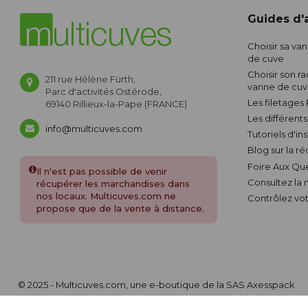
Guides d'a
Choisir sa va
de cuve
Choisir son ra
211 rue Hélène Fürth,
vanne de cu
Parc d'activités Ostérode,
Les filetages
69140 Rillieux-la-Pape (FRANCE)
Les différent
info@multicuves.com
Tutoriels d'in
Blog sur la r
Foire Aux Qu
Il n'est pas possible de venir
Consultez la
récupérer les marchandises dans
nos locaux. Multicuves.com ne
Contrôlez vot
propose que de la vente à distance.
© 2025 - Multicuves.com, une e-boutique de la SAS Axesspack