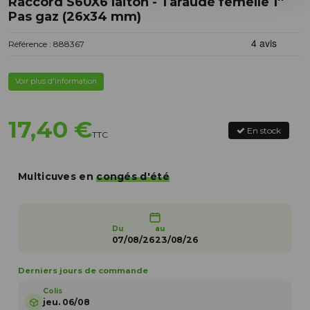
Raccord S60X6 laiton - Taraudé femelle 1''
Pas gaz (26x34 mm)
Référence : 888367
Voir plus d'information
17,40 €
En stock
TTC
Multicuves en
congés d'été
Du
au
07/08/26
23/08/26
Derniers jours de commande
Colis
jeu. 06/08