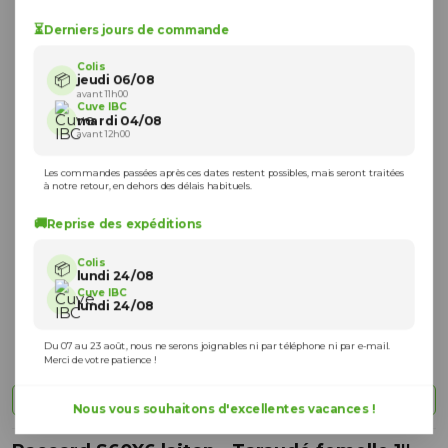
⏳
Derniers jours de commande
Colis
📦
jeudi 06/08
avant 11h00
Cuve IBC
mardi 04/08
avant 12h00
Les commandes passées après ces dates restent possibles, mais seront traitées
à notre retour, en dehors des délais habituels.
🚚
Reprise des expéditions
Colis
📦
lundi 24/08
Cuve IBC
lundi 24/08
Du 07 au 23 août, nous ne serons joignables ni par téléphone ni par e-mail.
Merci de votre patience !
Vue à 360 degrés
Nous vous souhaitons d'excellentes vacances !