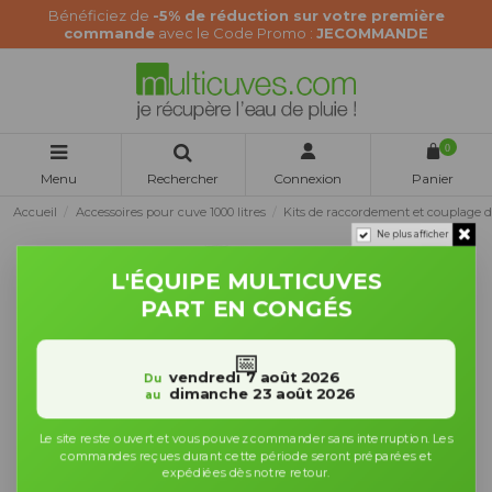
Bénéficiez de
-5% de réduction sur votre première
commande
avec le Code Promo :
JECOMMANDE
0
Menu
Rechercher
Connexion
Panier
Accueil
Accessoires pour cuve 1000 litres
Kits de raccordement et couplage 
Ne plus afficher
L'ÉQUIPE MULTICUVES
PART EN CONGÉS
📅
vendredi 7 août 2026
Du
dimanche 23 août 2026
au
Le site reste ouvert et vous pouvez commander sans interruption. Les
commandes reçues durant cette période seront préparées et
expédiées dès notre retour.