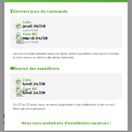
⏳
Derniers jours de commande
Colis
📦
jeudi 06/08
avant 11h00
Cuve IBC
mardi 04/08
avant 12h00
Les commandes passées après ces dates restent possibles, mais seront traitées
à notre retour, en dehors des délais habituels.
🚚
Reprise des expéditions
Colis
📦
lundi 24/08
Cuve IBC
lundi 24/08
Du 07 au 23 août, nous ne serons joignables ni par téléphone ni par e-mail.
Merci de votre patience !
Kit Vertical de Raccordement de 2 Cuves
eau 1000 L + Trop-Plein
Nous vous souhaitons d'excellentes vacances !