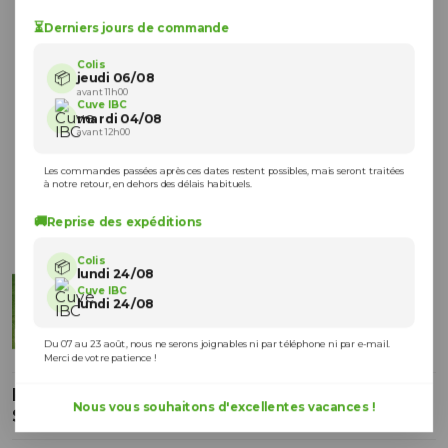
⏳
Derniers jours de commande
Colis
📦
jeudi 06/08
avant 11h00
Cuve IBC
mardi 04/08
avant 12h00
Les commandes passées après ces dates restent possibles, mais seront traitées
à notre retour, en dehors des délais habituels.
🚚
Reprise des expéditions
Colis
📦
lundi 24/08
Cuve IBC
lundi 24/08
Du 07 au 23 août, nous ne serons joignables ni par téléphone ni par e-mail.
Merci de votre patience !
Kit Raccordement 2 Cuves eau 1000 L -
Nous vous souhaitons d'excellentes vacances !
S100X8 / S100X8