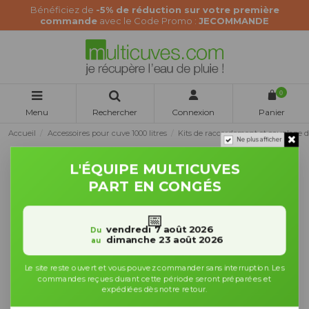
Bénéficiez de
-5% de réduction sur votre première
commande
avec le Code Promo :
JECOMMANDE
0
Menu
Rechercher
Connexion
Panier
Accueil
Accessoires pour cuve 1000 litres
Kits de raccordement et couplage 
Ne plus afficher
L'ÉQUIPE MULTICUVES
PART EN CONGÉS
📅
vendredi 7 août 2026
Du
dimanche 23 août 2026
au
Le site reste ouvert et vous pouvez commander sans interruption. Les
commandes reçues durant cette période seront préparées et
expédiées dès notre retour.