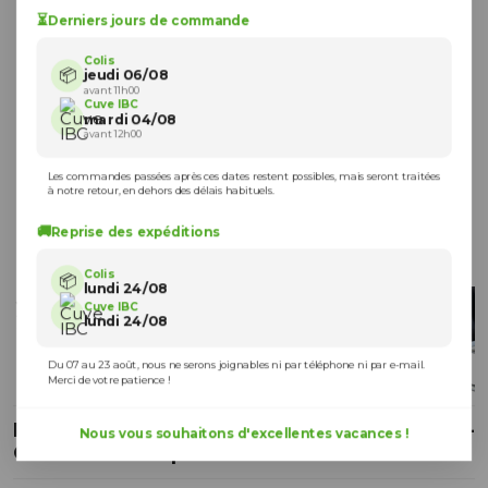
⏳
Derniers jours de commande
Colis
📦
jeudi 06/08
avant 11h00
Cuve IBC
mardi 04/08
avant 12h00
Les commandes passées après ces dates restent possibles, mais seront traitées
à notre retour, en dehors des délais habituels.
🚚
Reprise des expéditions
Colis
📦
lundi 24/08
Cuve IBC
lundi 24/08
Du 07 au 23 août, nous ne serons joignables ni par téléphone ni par e-mail.
Merci de votre patience !
Récupérateur d’eau de pluie anti-uv 1000 L –
Nous vous souhaitons d'excellentes vacances !
Cuve IBC noire poche neuve