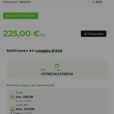
Référence : 888564
Voir plus d'information
225,00 €
Disponible
TTC
Multicuves en
congés d'été
Du
au
07/08/26
23/08/26
Derniers jours de commande
Colis
jeu. 06/08
avant 11h00
Cuve IBC
mar. 04/08
avant 12h00