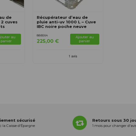
au de
Récupérateur d’eau de
 2 cuves
pluie anti-uv 1000 L – Cuve
nts
IBC noire poche neuve
888564
jouter au
Ajouter au
225,00 €
panier
panier
iement sécurisé
Retours sous 30 jo
c la Caisse d'Épargne
1 mois pour changer d'avi