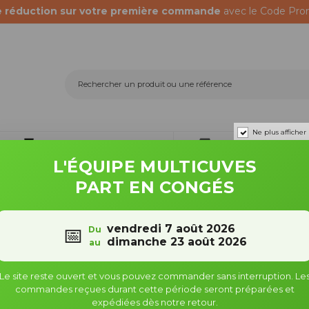
e réduction sur votre première commande
avec le Code Pro
Ne plus afficher
Récupérateurs d'eau
Fûts & bidons
L'ÉQUIPE MULTICUVES
cupérateur d’eau de pluie 1000 L – Cuve IBC poche neuve
PART EN CONGÉS
Récupérateur d’eau de pluie 
vendredi 7 août 2026
📅
Du
dimanche 23 août 2026
au
– Cuve IBC poche neuve
Le site reste ouvert et vous pouvez commander sans interruption. Le
Référence : 888554
commandes reçues durant cette période seront préparées et
expédiées dès notre retour.