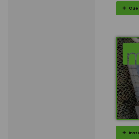
Que 
Inst