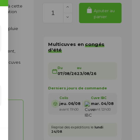
âce à cette
Ajouter au
tallation
panier
 de pluie
 et
Multicuves en
congés
d'été
dement,
utres cuves
Du
au
07/08/26
23/08/26
Derniers jours de commande
Colis
Cuve IBC
jeu. 06/08
mar. 04/08
avant 11h00
avant 12h00
Reprise des expéditions le
lundi
24/08
.