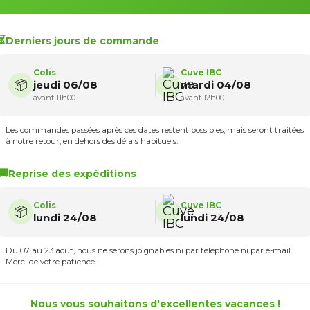
Récupérez et stockez jusqu’à
1 000 litres d’eau de pluie
gr
cuve IBC
poche neuve
, prête à l’emploi et idéale pour une ins
domestique simple, fiable et prête à évoluer.
⏳
Derniers jours de commande
Grande capacité 1000 L
pour récupérer et stocker l’eau
Colis
Cuve IBC
Cuve reconditionnée contrôlée
, (poche, vanne soudée
📦
jeudi 06/08
mardi 04/08
couvercle neufs)
avant 11h00
avant 12h00
Installation simple
, sans terrassement ni bricolage lourd
Compatible avec les accessoires Multicuves
(raccor
trop-plein, robinet…)
Les commandes passées après ces dates restent possibles, mais seront traitées
Solution flexible et évolutive
: possibilité d’ajouter d’a
à notre retour, en dehors des délais habituels.
par la suite
🚚
Reprise des expéditions
Voir plus d'information
Colis
Cuve IBC
📦
lundi 24/08
lundi 24/08
Ils vont si bien ensemble
Du 07 au 23 août, nous ne serons joignables ni par téléphone ni par e-mail.
Merci de votre patience !
Nous vous souhaitons d'excellentes vacances !