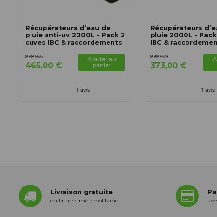
Récupérateurs d’eau de
Récupérateurs d’e
pluie anti-uv 2000L - Pack 2
pluie 2000L - Pack
cuves IBC & raccordements
IBC & raccordeme
888565
888559
Ajouter au
A
465,00 €
373,00 €
panier
Livraison gratuite
Pa
en France métropolitaine
ave