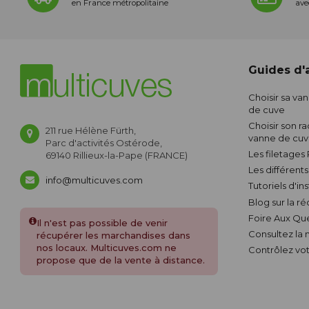
en France métropolitaine
ave
Guides d'a
Choisir sa va
de cuve
Choisir son ra
211 rue Hélène Fürth,
vanne de cu
Parc d'activités Ostérode,
Les filetages
69140 Rillieux-la-Pape (FRANCE)
Les différent
info@multicuves.com
Tutoriels d'in
Blog sur la r
Foire Aux Qu
Il n'est pas possible de venir
Consultez la
récupérer les marchandises dans
nos locaux. Multicuves.com ne
Contrôlez vot
propose que de la vente à distance.