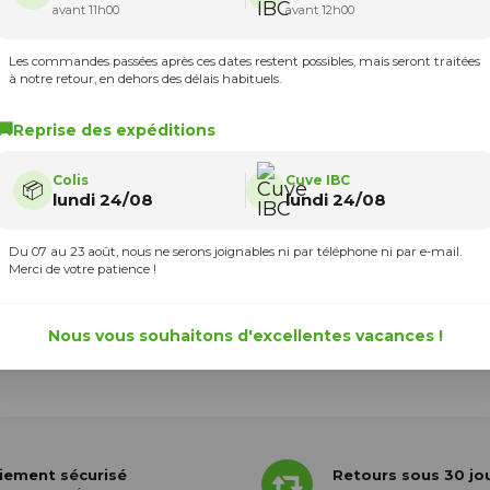
avant 11h00
avant 12h00
Poser une question
Les commandes passées après ces dates restent possibles, mais seront traitées
à notre retour, en dehors des délais habituels.
🚚
Reprise des expéditions
Colis
Cuve IBC
📦
lundi 24/08
lundi 24/08
mment faire ?
Du 07 au 23 août, nous ne serons joignables ni par téléphone ni par e-mail.
sur multicuves.com ?
Merci de votre patience !
Nous vous souhaitons d'excellentes vacances !
iement sécurisé
Retours sous 30 jo