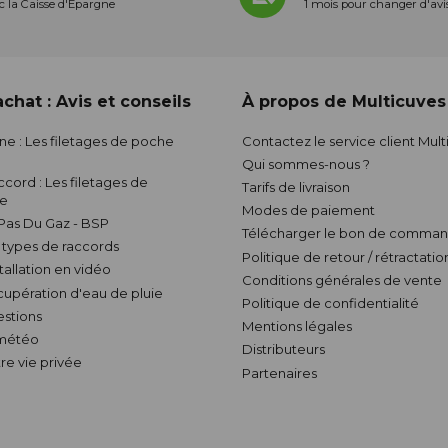
c la Caisse d'Épargne
1 mois pour changer d'avi
chat : Avis et conseils
À propos de Multicuves
nne : Les filetages de poche
Contactez le service client Mul
Qui sommes-nous ?
ccord : Les filetages de
Tarifs de livraison
ve
Modes de paiement
 Pas Du Gaz - BSP
Télécharger le bon de comman
s types de raccords
Politique de retour / rétractatio
stallation en vidéo
Conditions générales de vente
écupération d'eau de pluie
Politique de confidentialité
estions
Mentions légales
 météo
Distributeurs
re vie privée
Partenaires