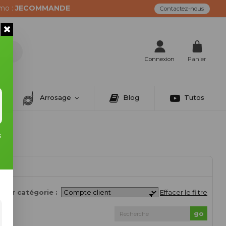
mo :
JECOMMANDE
Contactez-nous
Connexion
Panier
Arrosage
Blog
Tutos
s
r par catégorie :
Effacer le filtre