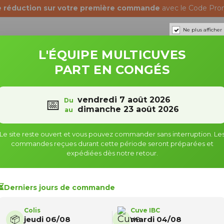
e réduction sur votre première commande
avec le Code Pro
Ne plus afficher
L'ÉQUIPE MULTICUVES
PART EN CONGÉS
Récupérateurs d'eau
Fûts & bidons
vendredi 7 août 2026
📅
Du
dimanche 23 août 2026
au
Le site reste ouvert et vous pouvez commander sans interruption. Le
Q
commandes reçues durant cette période seront préparées et
expédiées dès notre retour.
⏳
Derniers jours de commande
Filtre
Colis
Cuve IBC
📦
jeudi 06/08
mardi 04/08